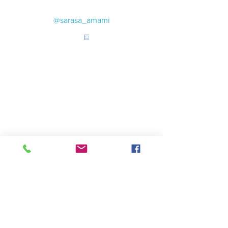
@sarasa_amami
.
#初心者向け釣り
#奄美手ぶら釣り
#奄美体験船釣り
#手ぶらライト泳がせ
#奄美ジギング
Load More
鹿児島県奄美市笠利町大字節田通山１８１７－１