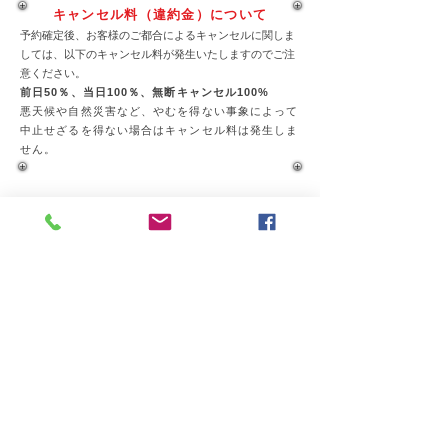
ップに戻ります。その後の３本目も充...
キャンセル料（違約金）について
予約確定後、お客様のご都合によるキャンセルに関しま
しては、以下のキャンセル料が発生いたしますのでご注
意ください。
前日50％、当日100％、
無断キャンセル100%
悪天候や自然災害など、やむを得ない事象によって
中止せざるを得ない場合はキャンセル料は発生しま
せん。