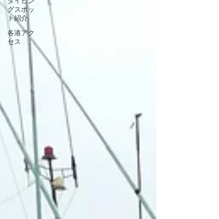
ダイビン
グスポッ
ト紹介
各港アク
セス