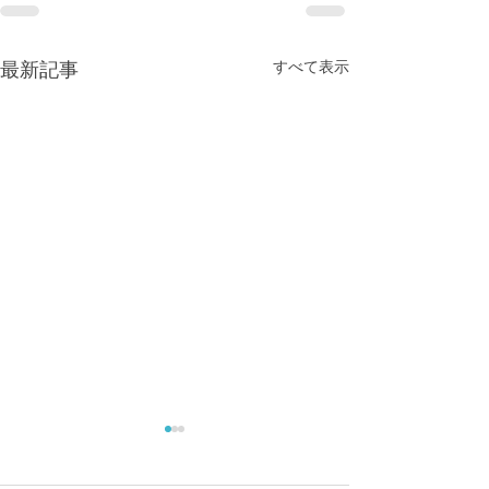
すべて表示
最新記事
ゴールデンウィーク突入
ダイビング、シ
間近‼️
リングGW開け