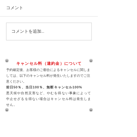
今からでは予約間に合わな
今シーズンのダイ
コメント
い？いえいえこれからでも日
ュノーケリングを
程によっては受け入れ。一度
ます。期間 GW開
お問い合わせください。 電話
月いっぱい
コメントを追加…
の方がすぐに対応可能です。
09086607194
キャンセル料（違約金）について
予約確定後、お客様のご都合によるキャンセルに関しま
しては、以下のキャンセル料が発生いたしますのでご注
意ください。
前日50％、当日100％、
無断キャンセル100%
悪天候や自然災害など、やむを得ない事象によって
中止せざるを得ない場合はキャンセル料は発生しま
せん。