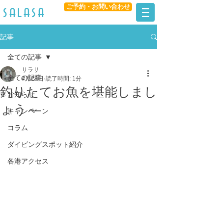
ご予約・お問い合わせ
​salasa
記事
全ての記事
サラサ
全ての記事
4月28日
読了時間: 1分
釣りたてお魚を堪能しまし
お知らせ
ょう～
キャンペーン
コラム
ダイビングスポット紹介
各港アクセス