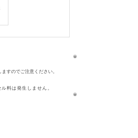
さ
ダイビングスポット『マ
根』
しますのでご注意ください。
セル料は発生しません。