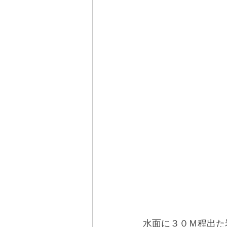
水面に３０Ｍ程出た