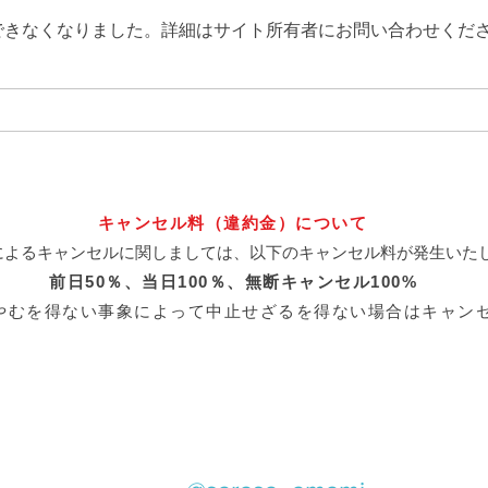
できなくなりました。詳細はサイト所有者にお問い合わせくだ
奄美ダイビングスポット『グ
奄美
ルクンの根』
リの
キャンセル料（違約金）について
によるキャンセルに関しましては、以下のキャンセル料が発生いた
前日50％、当日100％、
無断キャンセル100%
やむを得ない事象によって中止せざるを得ない場合はキャン
・体験ダイビング・ファンダイビング・マリンサービス『サラサ』