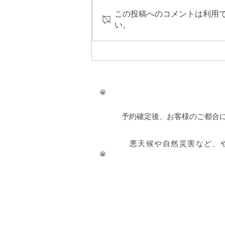
この投稿へのコメントは利用
い。
奄美ダイビングスポット『カ
メドロ』
予約確定後、お客様のご都合
悪天候や自然災害など、
奄美大島 釣り体験・シュノーケリング
​salasa