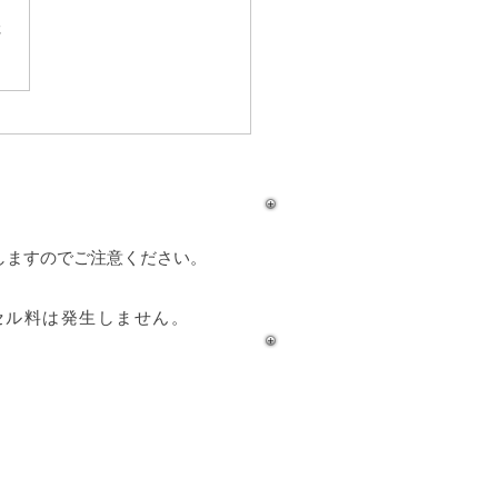
さ
ダイビングスポット『マ
根』
しますのでご注意ください。
セル料は発生しません。