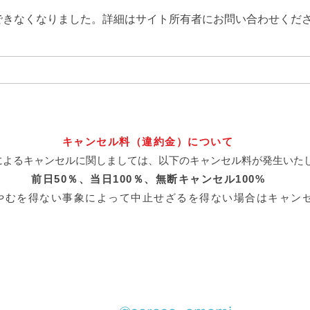
できなくなりました。詳細はサイト所有者にお問い合わせくだ
奄美ダイビングスポット『グ
奄美
ルクンの根』
リの
キャンセル料（違約金）について
によるキャンセルに関しましては、以下のキャンセル料が発生いた
前日50％、当日100％、
無断キャンセル100%
やむを得ない事象によって中止せざるを得ない場合はキャン
・体験ダイビング・ファンダイビング・マリンサービス『サラサ』