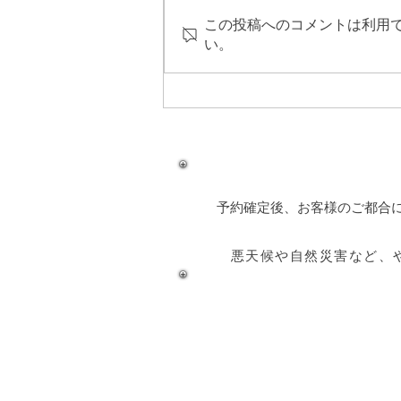
この投稿へのコメントは利用
い。
奄美ダイビングスポット『カ
メドロ』
予約確定後、お客様のご都合
悪天候や自然災害など、
奄美大島 釣り体験・シュノーケリング
​salasa