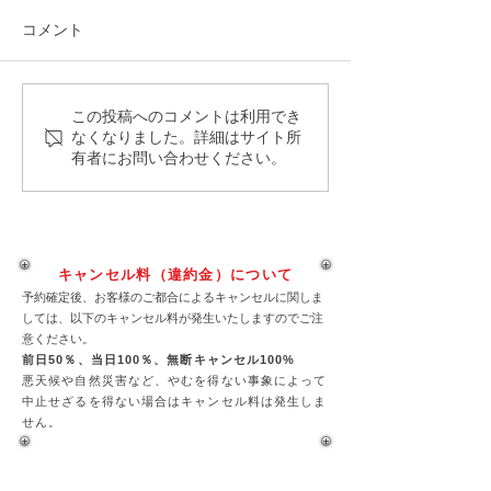
コメント
この投稿へのコメントは利用でき
奄美ダイビングスポット
奄美ダイビング
なくなりました。詳細はサイト所
『グルクンの根』
『マリの根』
有者にお問い合わせください。
キャンセル料（違約金）について
予約確定後、お客様のご都合によるキャンセルに関しま
しては、以下のキャンセル料が発生いたしますのでご注
意ください。
前日50％、当日100％、
無断キャンセル100%
悪天候や自然災害など、やむを得ない事象によって
中止せざるを得ない場合はキャンセル料は発生しま
せん。