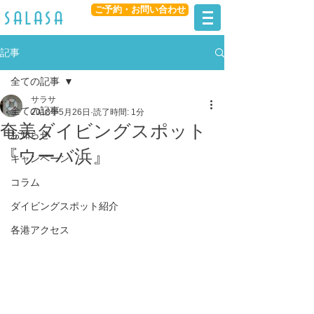
ご予約・お問い合わせ
​salasa
記事
全ての記事
サラサ
全ての記事
2018年5月26日
読了時間: 1分
奄美ダイビングスポット
お知らせ
『ウーバ浜』
キャンペーン
コラム
ダイビングスポット紹介
各港アクセス